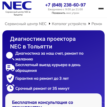
+7 (848) 238-60-97
Ежедневно с 9:00 до 21:00
Сервисный центр NEC
в
Позвонить
мне утром
Тольятти
Сервисный центр NEC
Каталог устройств
Ремонт 
Диагностика проектора
NEC в Тольятти
Диагностика за наш счет, ремонт по
желанию
Бесплатный выезд курьера в день
обращения
Гарантия на ремонт до 3 лет
Срочный ремонт от 35 минут
Бесплатная консультация со